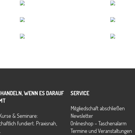
 HANDELN, WENN ES DARAUF
SERVICE
MT
Mitgliedschaft abschließen
Kurse & Seminare:
Newsletter
haftlich fundiert. Praxisnah,
Onlineshop – Taschenalarm
.
Termine und Veranstaltungen