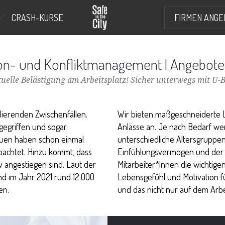
CRASH-KURSE
FIRMEN ANGE
on- und Konfliktmanagement | Angebote
uelle Belästigung am Arbeitsplatz! Sicher unterwegs mit U-B
lierenden Zwischenfällen.
Wir bieten maßgeschneiderte 
gegriffen und sogar
Anlässe an. Je nach Bedarf wer
rauen haben schon einmal
unterschiedliche Altersgruppen
bachtet. Hinzu kommt, dass
Einfühlungsvermögen und der r
v angestiegen sind. Laut der
Mitarbeiter*innen die wichtigen
nd im Jahr 2021 rund 12.000
Lebensgefühl und Motivation fü
en.
und das nicht nur auf dem Arbe