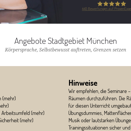
445
Bewertungen auf ProvenExpe
Safe in the City G
Angebote Stadtgebiet München
Körpersprache, Selbstbewusst auftreten, Grenzen setzen
Hinweise
Wir empfehlen, die Seminare – 
 (
mehr
)
Räumen durchzuführen. Die Rä
ehr
)
für diesen Unterricht umgebaut
 Arbeitsumfeld (
mehr
)
Übungsdummies, Mattenflächen u
cherheit (
mehr
)
Musik oder lautstarken Übunge
Trainingssituationen sicher un