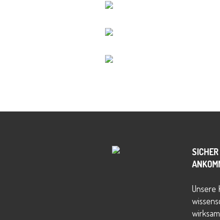
SICHER
ANKOM
Unsere 
wissensc
wirksam