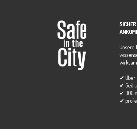
SICHER
ANKOM
Unsere 
wissensc
wirksam
✔ Über 
✔ Seit 
✔ 300 
✔ profe